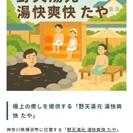
TOP
サウナ
宿泊
食事
アクティビティ
１日の過ごし方
極上の癒しを提供する「野天湯元 湯快爽
FAQ
快 たや」
コラム
神奈川県横浜市に位置する「
野天湯元 湯快爽快 たや
」