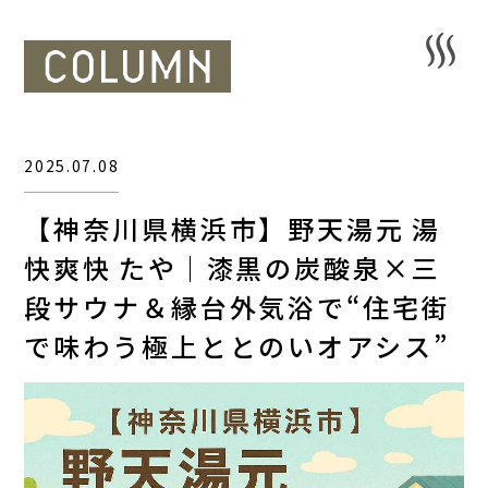
2025.07.08
【神奈川県横浜市】野天湯元 湯
快爽快 たや｜漆黒の炭酸泉×三
段サウナ＆縁台外気浴で“住宅街
で味わう極上ととのいオアシス”