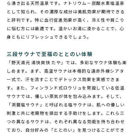
ら湧き出る天然温泉です。ナトリウム－炭酸水素塩温泉
として知られ、その濃厚な成分は美肌効果が期待できる
と評判です。特に血行促進効果が高く、冷え性や肩こり
に悩む方には最適です。温かいお湯に浸かることで、心
身ともにリフレッシュできるでしょう。
三段サウナで至福のととのい体験
「野天湯元 湯快爽快 たや」では、多彩なサウナ体験も楽
しめます。まず、高温サウナは本格的な遠赤外線シアタ
ー式で、汗を流すことでデトックス効果を実感できま
す。また、フィンランド式ロウリュを常設している低温
サウナでは、優しい蒸気が体を包み込みます。そして、
「洞窟塩サウナ」と呼ばれる塩サウナは、肌への優しい
刺激と共に老廃物を排出する手助けをします。これら三
つの異なるサウナは、それぞれ異なる効能を持ち合わせ
ており、自分好みの「ととのい」を見つけることができ