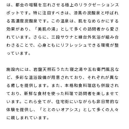
は、都会の喧騒を忘れさせる極上のリラクゼーションス
お知らせ
ポットです。特に注目すべきは、
漆黒の炭酸泉
と呼ばれ
お問い合わせ
る高濃度炭酸泉です。この温泉は、肌をなめらかにする
JA
効果があり、「美肌の湯」として多くの訪問者から愛さ
れています。さらに、三段サウナと縁台外気浴が組み合
EN
わさることで、心身ともにリフレッシュできる環境が整
っています。
栃木県那須町簑沢563-4
旧美野沢小学校
施設内には、岩盤天照石うたた寝之湯や五右衛門風呂な
0287-73-5333
ど、多彩な温浴設備が用意されており、それぞれが異な
（9:30～20:00）
る癒しを提供します。また、本格和食料理店も併設され
ており、新鮮な食材を使った料理で訪問者を楽しませて
宿泊予約
サウナ予約
います。これら全てが、住宅街にいながらも非日常的な
体験を提供し、「ととのいオアシス」として多くの人々
に親しまれています。