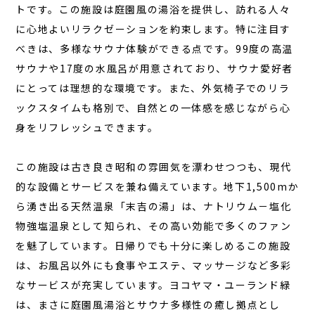
トです。
この施設は庭園風の湯浴を提供し、訪れる人々
に心地よいリラクゼーションを約束します。特に注目す
コラム
べきは、多様なサウナ体験ができる点です。99度の高温
お知らせ
サウナや17度の水風呂が用意されており、サウナ愛好者
お問い合わせ
にとっては理想的な環境です。また、外気椅子でのリラ
ックスタイムも格別で、自然との一体感を感じながら心
JA
身をリフレッシュできます。
EN
この施設は古き良き昭和の雰囲気を漂わせつつも、現代
的な設備とサービスを兼ね備えています。地下1,500mか
ら湧き出る天然温泉「末吉の湯」は、ナトリウム－塩化
栃木県那須町簑沢563-4
旧美野沢小学校
物強塩温泉として知られ、その高い効能で多くのファン
0287-73-5333
（9:30～20:00）
を魅了しています。日帰りでも十分に楽しめるこの施設
は、お風呂以外にも食事やエステ、マッサージなど多彩
宿泊予約
サウナ予約
なサービスが充実しています。ヨコヤマ・ユーランド緑
は、まさに庭園風湯浴とサウナ多様性の癒し拠点とし