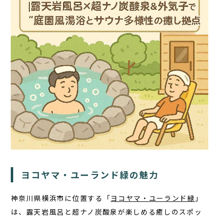
TOP
サウナ
宿泊
食事
ヨコヤマ・ユーランド緑の魅力
アクティビティ
１日の過ごし方
神奈川県横浜市に位置する「
ヨコヤマ・ユーランド緑
」
は、露天岩風呂と超ナノ炭酸泉が楽しめる癒しのスポッ
FAQ