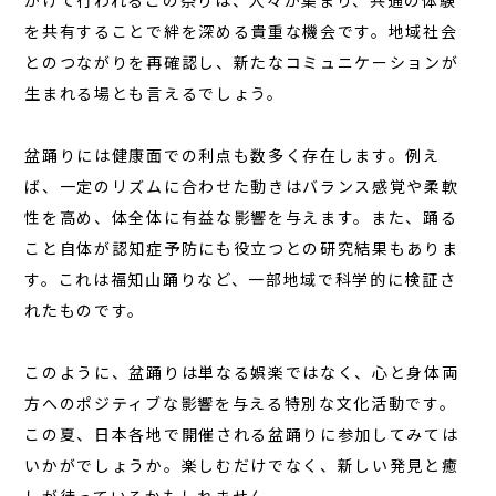
かけて行われるこの祭りは、人々が集まり、共通の体験
お問い合わせ
を共有することで
絆を深める貴重な機会
です。地域社会
JA
とのつながりを再確認し、新たなコミュニケーションが
生まれる場とも言えるでしょう。
EN
盆踊りには健康面での利点も数多く存在します。例え
ば、一定のリズムに合わせた動きはバランス感覚や柔軟
栃木県那須町簑沢563-4
旧美野沢小学校
性を高め、体全体に有益な影響を与えます。また、踊る
0287-73-5333
こと自体が認知症予防にも役立つとの研究結果もありま
（9:30～20:00）
す。これは福知山踊りなど、一部地域で科学的に検証さ
れたものです。
宿泊予約
サウナ予約
このように、
盆踊りは単なる娯楽ではなく
、心と身体両
方へのポジティブな影響を与える特別な文化活動です。
この夏、日本各地で開催される盆踊りに参加してみては
いかがでしょうか。楽しむだけでなく、新しい発見と癒