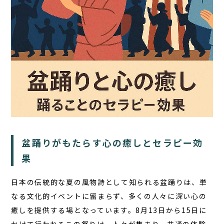
TOP
サウナ
宿泊
食事
アクティビティ
盆踊りがもたらす心の癒しとセラピー効
１日の過ごし方
果
FAQ
日本の伝統的な夏の風物詩として知られる盆踊りは、単
コラム
なる文化的イベントに留まらず、多くの人々に深い心の
癒しを提供する場となっています。8月13日から15日に
お知らせ