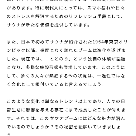
コラム
があります。特に現代人にとっては、スマホ疲れや日々
お知らせ
のストレスを解消するためのリフレッシュ手段として、
サウナが新たな価値を提供
しています。
お問い合わせ
JA
また、日本で初めてサウナが紹介された1964年東京オリ
EN
ンピック以降、幾度となく訪れたブームは進化を遂げま
した。現在では、「ととのう」という独自の体験が話題
となり、多様な施設形態も登場しています。このように
して、多くの人々が熱狂する今の状況は、一過性ではな
栃木県那須町簑沢563-4
旧美野沢小学校
く文化として根付いていると言えるでしょう。
0287-73-5333
（9:30～20:00）
このような変化は単なるトレンド以上であり、人々の日
宿泊予約
サウナ予約
常生活に影響を与える存在にまで成長したことが伺えま
す。それでは、この
サウナブーム
にはどんな魅力が潜ん
でいるのでしょうか？その秘密を紐解いていきましょ
う。