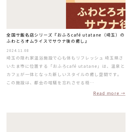
コラム
お知らせ
お問い合わせ
全国サ飯名店シリーズ『おふろcafé utatane（埼玉）の
JA
ふわとろオムライスでサウナ後の癒し』
EN
2024.11.08
埼玉の隠れ家温浴施設で心も体もリフレッシュ 埼玉県さ
いたま市に位置する「おふろcafé utatane」は、温泉と
カフェが一体となった新しいスタイルの癒し空間です。
栃木県那須町簑沢563-4
旧美野沢小学校
この施設は、都会の喧騒を忘れさせる穏…
0287-73-5333
（9:30～20:00）
Read more →
宿泊予約
サウナ予約