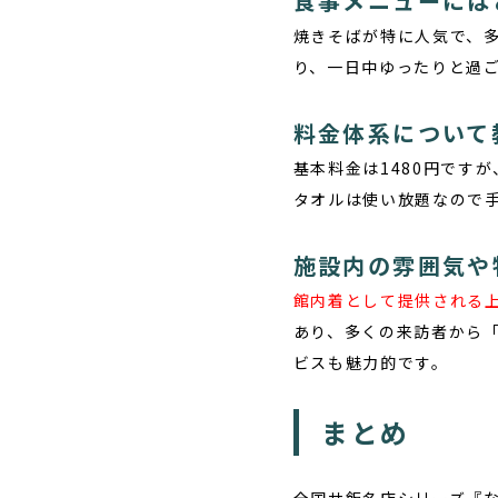
食事メニューには
焼きそばが特に人気
で、
り、一日中ゆったりと過
料金体系について
基本料金は1480円
ですが
タオルは使い放題なので
施設内の雰囲気や
館内着として提供される
あり、多くの来訪者から
ビスも魅力的です。
まとめ
全国サ飯名店シリーズ『