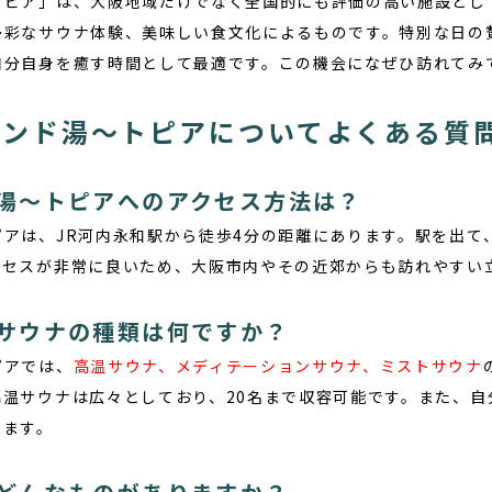
トピア」は、大阪地域だけでなく全国的にも評価の高い施設とし
多彩なサウナ体験、美味しい食文化によるものです。特別な日の
自分自身を癒す時間として最適です。この機会になぜひ訪れてみ
ランド湯〜トピアについてよくある質
湯〜トピアへのアクセス方法は？
ピアは、
JR河内永和駅から徒歩4分
の距離にあります。駅を出て
クセスが非常に良いため、大阪市内やその近郊からも訪れやすい
サウナの種類は何ですか？
ピアでは、
高温サウナ、メディテーションサウナ、ミストサウナ
高温サウナは広々としており、20名まで収容可能です。また、自
います。