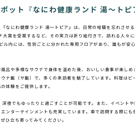
ポット『なにわ健康ランド 湯〜トピ
る『なにわ健康ランド 湯〜トピア』は、日常の喧騒を忘れさせ
ウナ大賞を受賞するなど、その実力は折り紙付きで、訪れる人々
のビル内には、性別ごとに分かれた専用フロアがあり、誰もが安
お風呂や多様なサウナで身体を温めた後、おいしい食事が楽しめ
サウナ飯（サ飯）で、多くの来訪者を魅了しています。料理はビ
高の体験をご提供します。
め、深夜でもゆったりと過ごすことが可能です。また、イベント
くエンターテインメントも充実しています。車で訪問する際にも
てぜひ立ち寄ってみてください。