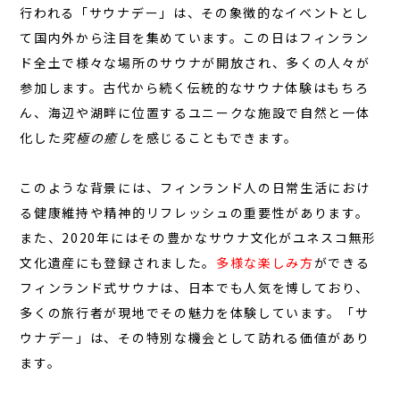
行われる「サウナデー」は、その象徴的なイベントとし
て国内外から注目を集めています。この日はフィンラン
ド全土で様々な場所のサウナが開放され、多くの人々が
参加します。古代から続く伝統的なサウナ体験はもちろ
TOP
ん、海辺や湖畔に位置するユニークな施設で自然と一体
化した
究極の癒し
を感じることもできます。
サウナ
宿泊
このような背景には、フィンランド人の日常生活におけ
食事
る
健康維持
や精神的リフレッシュの重要性があります。
また、2020年にはその豊かなサウナ文化がユネスコ無形
アクティビティ
文化遺産にも登録されました。
多様な楽しみ方
ができる
１日の過ごし方
フィンランド式サウナは、日本でも人気を博しており、
FAQ
多くの旅行者が現地でその魅力を体験しています。「サ
ウナデー」は、その特別な機会として訪れる価値があり
コラム
ます。
お知らせ