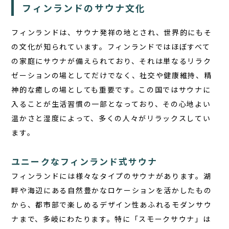
フィンランドのサウナ文化
お問い合わせ
フィンランドは、サウナ発祥の地とされ、世界的にもそ
JA
の文化が知られています。フィンランドではほぼすべて
EN
の家庭にサウナが備えられており、それは単なるリラク
ゼーションの場としてだけでなく、
社交や健康維持、精
神的な癒しの場
としても重要です。この国ではサウナに
入ることが生活習慣の一部となっており、その心地よい
栃木県那須町簑沢563-4
旧美野沢小学校
温かさと湿度によって、多くの人々がリラックスしてい
0287-73-5333
（9:30～20:00）
ます。
宿泊予約
サウナ予約
ユニークなフィンランド式サウナ
フィンランドには様々なタイプのサウナがあります。湖
畔や海辺にある自然豊かなロケーションを活かしたもの
から、都市部で楽しめるデザイン性あふれるモダンサウ
ナまで、多岐にわたります。特に「スモークサウナ」は