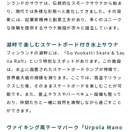
お問い合わせ
ンランドのサウナは、伝統的なスモークサウナから始ま
り、現代では多様な形態へと進化してきました。その背
JA
景には、起業家精神と創意工夫があり、多くのユニーク
EN
な体験を提供するサウナ施設が次々と誕生しています。
湖畔で楽しむスケートボード付き水上サウナ
フィンランドの湖畔には、「Go Vuokatti Skate & Sau
栃木県那須町簑沢563-4
旧美野沢小学校
na Raft」という特別なスポットがあります。この施設
0287-73-5333
（9:30～20:00）
は、水上に設置されたスケートボードランプが特徴で、
世界最大級
の規模を誇ります。ここでは、高温でリラッ
宿泊予約
サウナ予約
クスした後、そのままスケートボードを楽しむことが可
能です。また、屋上テラスやバーベキュー設備も整って
おり、仲間たちと一緒に自然を満喫しながら過ごすこと
ができます。
ヴァイキング風テーマパーク「Urpola Mano