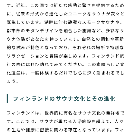
す。近年、この国では新たな感動と驚きを提供するため
に、従来の形式から進化したユニークなサウナが次々と
誕生しています。湖畔に佇む静寂なスモークサウナや、
TOP
都市部のモダンデザインを融合した施設など、
多彩なサ
ウナ体験
があなたを待っています。自然との調和や革新
サウナ
的な試みが特色となっており、それぞれの場所で特別な
宿泊
リラクゼーションと冒険が楽しめます。フィンランド旅
食事
行の際にはぜひ訪れてみてください。この素晴らしい文
化遺産は、一度体験するだけでも心に深く刻まれるでし
アクティビティ
ょう。
１日の過ごし方
FAQ
フィンランドのサウナ文化とその進化
フィンランドは、世界的に有名なサウナ文化の発祥地で
コラム
す。ここでは、サウナが単なる入浴施設を超えて、人々
お知らせ
の生活や健康に密接に関わる存在となっています。フィ