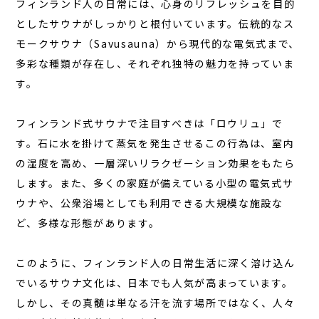
フィンランド人の日常には、心身のリフレッシュを目的
コラム
としたサウナがしっかりと根付いています。
伝統的なス
お知らせ
モークサウナ（Savusauna）から現代的な電気式まで
、
多彩な種類が存在し、それぞれ独特の魅力を持っていま
お問い合わせ
す。
JA
EN
フィンランド式サウナで注目すべきは「ロウリュ」で
す。石に水を掛けて蒸気を発生させるこの行為は、室内
の湿度を高め、一層深いリラクゼーション効果をもたら
します。また、多くの家庭が備えている小型の電気式サ
栃木県那須町簑沢563-4
旧美野沢小学校
ウナや、公衆浴場としても利用できる大規模な施設な
0287-73-5333
（9:30～20:00）
ど、多様な形態があります。
宿泊予約
サウナ予約
このように、
フィンランド人の日常生活に深く溶け込ん
でいるサウナ文化
は、日本でも人気が高まっています。
しかし、その真髄は単なる汗を流す場所ではなく、人々