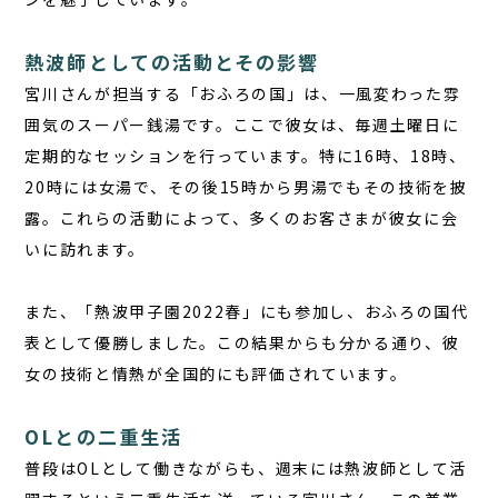
JA
熱波師としての活動とその影響
EN
宮川さんが担当する「おふろの国」は、一風変わった雰
囲気のスーパー銭湯です。ここで彼女は、毎週土曜日に
定期的なセッションを行っています。特に16時、18時、
栃木県那須町簑沢563-4
旧美野沢小学校
20時には女湯で、その後15時から男湯でもその技術を披
0287-73-5333
露。これらの活動によって、多くのお客さまが彼女に会
（9:30～20:00）
いに訪れます。
宿泊予約
サウナ予約
また、「熱波甲子園2022春」にも参加し、おふろの国代
表として優勝しました。この結果からも分かる通り、彼
女の技術と情熱が全国的にも評価されています。
OLとの二重生活
普段はOLとして働きながらも、週末には熱波師として活