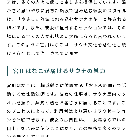
アは、多くの人々に癒しと楽しさを提供しています。
温
かさと思いやりに満ちた熱波
で包み込む彼女のスタイル
は、「やさしい熱波で包み込むサウナの花」と称される
TOP
ほどです。また、彼女が担当するセッションでは、その
サウナ
場にいる全ての人が心地よい笑顔になると言われていま
す。このように宮川はなこは、サウナ文化を活性化し続
宿泊
ける存在として注目されています。
食事
宮川はなこが届けるサウナの魅力
アクティビティ
１日の過ごし方
宮川はなこは、横浜鶴見に位置する「おふろの国」で活
FAQ
動する女性熱波師です。彼女の仕事は、サウナ室内でタ
オルを振り、蒸気と熱をお客さまに届けることです。こ
コラム
のプロセスによって、利用者はより深いリラクゼーショ
ンを体験できます。彼女の独自性は、「女湯ならではの
お知らせ
口上」を巧みに使うことにあり、この技術で多くのファ
お問い合わせ
ンを魅了しています。