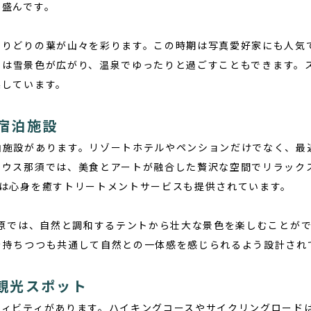
も盛んです。
とりどりの葉が山々を彩ります。この時期は写真愛好家にも人気
には雪景色が広がり、温泉でゆったりと過ごすこともできます。
実しています。
宿泊施設
泊施設があります。リゾートホテルやペンションだけでなく、最
ハウス那須
では、美食とアートが融合した贅沢な空間でリラック
では心身を癒すトリートメントサービスも提供されています。
高原では、自然と調和するテントから壮大な景色を楽しむことが
を持ちつつも共通して自然との一体感を感じられるよう設計され
観光スポット
ティビティがあります。ハイキングコースやサイクリングロード