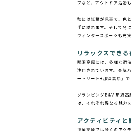
プなど、アウトドア活動
秋
には紅葉が見事で、色
手に訪れます。そして
冬
ウィンタースポーツも充
リラックスできる
那須高原には、多様な宿
注目されています。
楽気
ートリート+那須高原」
グランピングB&V 那須
は、それぞれ異なる魅力
アクティビティと
那須高原では多くのアク