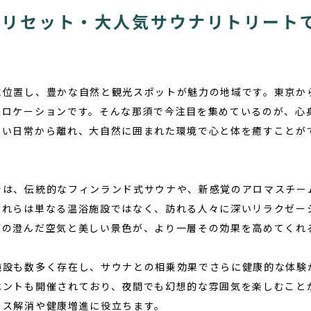
をリセット・大人気サウナリトリート
位置し、豊かな自然と観光スポットが魅力の地域です。東京から
なロケーションです。そんな那須で今注目を集めているのが、心
しい日常から離れ、大自然に囲まれた環境で心と体を癒すことが
では、伝統的なフィンランド式サウナや、新感覚のアロマスチー
これらは単なる温浴施設ではなく、訪れる人々に深いリラクゼー
原の澄んだ空気と美しい景色が、より一層その効果を高めてくれ
施設も数多く存在し、サウナとの相乗効果でさらに健康的な体験
ベントも開催されており、夜間でも幻想的な雰囲気を楽しむこと
レス解消や健康増進に役立ちます。