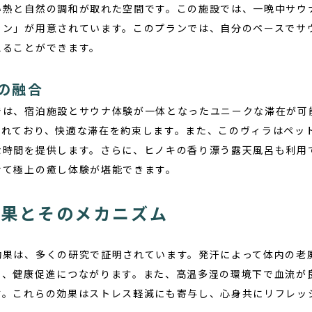
い熱と自然の調和が取れた空間です。この施設では、一晩中サウ
ラン」が用意されています。このプランでは、自分のペースでサ
えることができます。
の融合
では、宿泊施設とサウナ体験が一体となったユニークな滞在が可
されており、快適な滞在を約束します。また、このヴィラはペッ
な時間を提供します。さらに、ヒノキの香り漂う露天風呂も利用
せて極上の癒し体験が堪能できます。
効果とそのメカニズム
効果
は、多くの研究で証明されています。発汗によって体内の老
し、健康促進につながります。また、高温多湿の環境下で血流が
す。これらの効果はストレス軽減にも寄与し、心身共にリフレッ