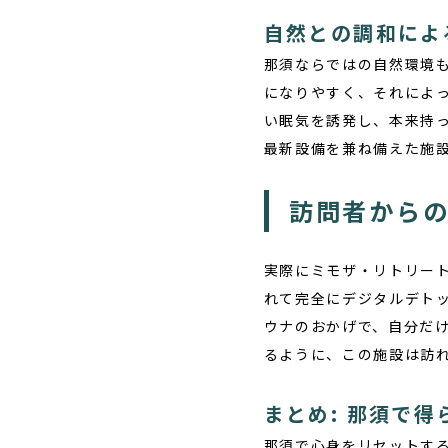
自然との調和によ
那須ならではの自然環境
になりやすく、それによ
い眠気を誘発し、本来持
最新設備を兼ね備えた施
訪問者から
実際に
ミモザ・リトリー
れて完全にデジタルデト
ウナのおかげで、自分だ
るように、この施設は訪
まとめ: 那須で
那須で心身をリセットす