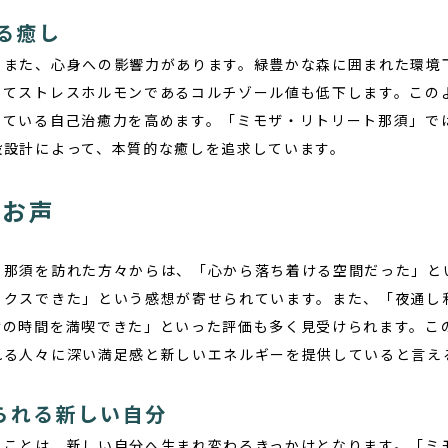
る癒し
もまた、心身への影響力があります。緑豊かな森に囲まれた環境
ってストレスホルモンであるコルチゾール値も低下します。この
っている自己治癒力を高めます。「ミモザ・リトリート那須」で
設設計によって、本質的な癒しを追求しています。
のお声
ト那須
を訪れた方々からは、「心から落ち着ける空間だった」と
ックスできた」という感想が寄せられています。また、「夜通し
けの時間を満喫できた」といった評価も多く見受けられます。こ
れる人々に深い満足感と新しいエネルギーを提供していると言え
得られる新しい自分
ること
は、新しい自分へ生まれ変わるきっかけとなります。「ミ