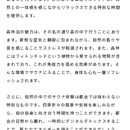
コラム
然との一体感を感じながらリラックスできる特別な時間
を提供します。
お知らせ
お問い合わせ
森林浴の魅力
は、その名の通り森の中で行うことにあり
ます。新鮮な空気と静寂に包まれながら、自然の香りや
JA
音を感じることでストレスが軽減されます。また、森林
EN
にはフィトンチッドという植物から発せられる物質が含
まれており、これが免疫力を高める効果があります。そ
んな環境でサウナに入ることで、身体も心も一層リフレ
栃木県那須町簑沢563-4
旧美野沢小学校
ッシュされます。
0287-73-5333
（9:30～20:00）
さらに、自然の中でのサウナ体験は都会では味わえない
特別なものです。四季折々の風景や気候を楽しみなが
宿泊予約
サウナ予約
ら、自分自身と向き合う時間を持つことができます。都
会の日常から離れ、一時的にデジタルデトックスするこ
とで、新たなエネルギーを得ることができるでしょう。