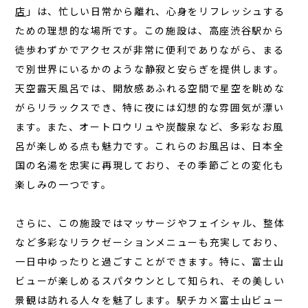
店
」は、忙しい日常から離れ、心身をリフレッシュする
お知らせ
ための理想的な場所です。この施設は、高座渋谷駅から
お問い合わせ
徒歩わずかでアクセスが非常に便利でありながら、まる
で別世界にいるかのような静寂と安らぎを提供します。
JA
天空露天風呂
では、開放感あふれる空間で星空を眺めな
EN
がらリラックスでき、特に夜には幻想的な雰囲気が漂い
ます。また、オートロウリュや炭酸泉など、多彩なお風
呂が楽しめる点も魅力です。これらのお風呂は、日本全
栃木県那須町簑沢563-4
旧美野沢小学校
国の名湯を忠実に再現しており、その季節ごとの変化も
0287-73-5333
楽しみの一つです。
（9:30～20:00）
さらに、この施設ではマッサージやフェイシャル、整体
宿泊予約
サウナ予約
など多彩なリラクゼーションメニューも充実しており、
一日中ゆったりと過ごすことができます。特に、富士山
ビューが楽しめるスパタウンとして知られ、その美しい
景観は訪れる人々を魅了します。
駅チカ×富士山ビュー