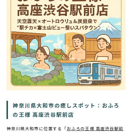
TOP
サウナ
宿泊
食事
アクティビティ
１日の過ごし方
神奈川県大和市の癒しスポット：おふろ
FAQ
の王様 高座渋谷駅前店
コラム
神奈川県大和市に位置する「
おふろの王様 高座渋谷駅前