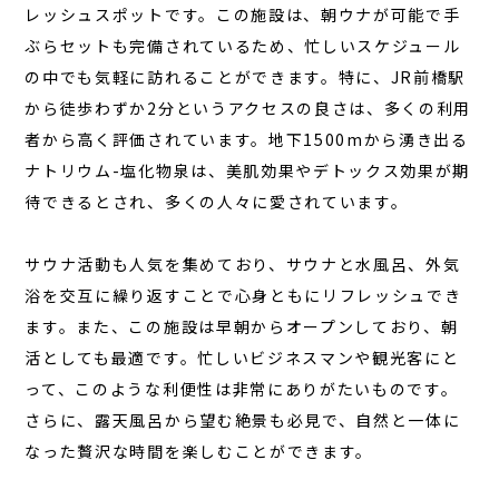
レッシュスポットです。この施設は、朝ウナが可能で手
お知らせ
ぶらセットも完備されているため、忙しいスケジュール
お問い合わせ
の中でも気軽に訪れることができます。特に、JR前橋駅
JA
から徒歩わずか2分というアクセスの良さは、多くの利用
者から高く評価されています。地下1500mから湧き出る
EN
ナトリウム-塩化物泉は、美肌効果やデトックス効果が期
待できるとされ、多くの人々に愛されています。
栃木県那須町簑沢563-4
旧美野沢小学校
サウナ活動
も人気を集めており、サウナと水風呂、外気
0287-73-5333
浴を交互に繰り返すことで心身ともにリフレッシュでき
（9:30～20:00）
ます。また、この施設は早朝からオープンしており、朝
活としても最適です。忙しいビジネスマンや観光客にと
宿泊予約
サウナ予約
って、このような利便性は非常にありがたいものです。
さらに、露天風呂から望む絶景も必見で、自然と一体に
なった贅沢な時間を楽しむことができます。