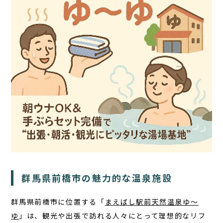
TOP
サウナ
宿泊
食事
アクティビティ
１日の過ごし方
群馬県前橋市の魅力的な温泉施設
FAQ
群馬県前橋市に位置する「
まえばし駅前天然温泉ゆ〜
コラム
ゆ
」は、観光や出張で訪れる人々にとって理想的なリフ