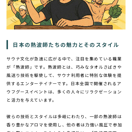
日本の熱波師たちの魅力とそのスタイル
TOP
サウナ文化が急速に広がる中で、注目を集めている職業
サウナ
が「熱波師」です。熱波師とは、巧みなタオルさばきや
宿泊
風送り技術を駆使して、サウナ利用者に特別な体験を提
供するエンターテイナーです。
日本全国で開催されるア
食事
ウフグースイベント
は、多くの人々にリラクゼーション
アクティビティ
と活力を与えています。
１日の過ごし方
彼らの技術とスタイルは多岐にわたり、一部の熱波師は
FAQ
香り豊かなアロマ
を使用し、他の者は力強い風圧で参加