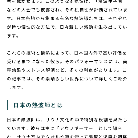
者を驚かせます。このような多様性は、「熱波甲子園」
コラム
などの大会でも披露され、その独自性が評価されていま
お知らせ
す。日本各地から集まる有名な熱波師たちは、それぞれ
お問い合わせ
が持つ個性的な方法で、日々新しい感動を生み出してい
ます。
JA
EN
これらの技術と情熱によって、日本国内外で高い評価を
受けるまでになった彼ら。そのパフォーマンスには、美
容効果やストレス解消など、多くの利点があります。こ
の記事では、その素晴らしい世界について詳しくご紹介
栃木県那須町簑沢563-4
旧美野沢小学校
します。
0287-73-5333
（9:30～20:00）
日本の熱波師とは
宿泊予約
サウナ予約
日本の熱波師は、サウナ文化の中で特別な役割を果たし
ています。彼らは主に「アウフギーサー」として知ら
れ、サウナ室内でタオルや扇を使って温度と湿度を調整