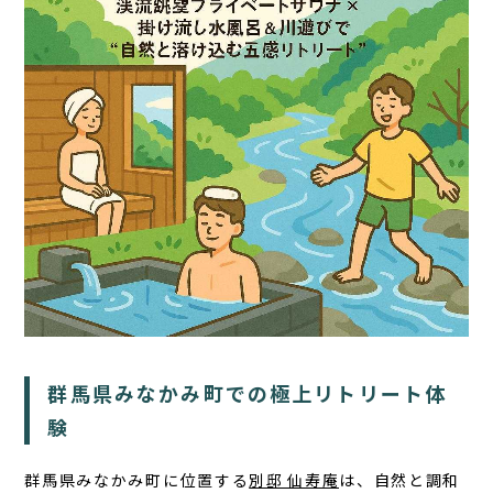
TOP
サウナ
宿泊
食事
アクティビティ
１日の過ごし方
FAQ
群馬県みなかみ町での極上リトリート体
コラム
験
お知らせ
群馬県みなかみ町に位置する
別邸 仙寿庵
は、自然と調和