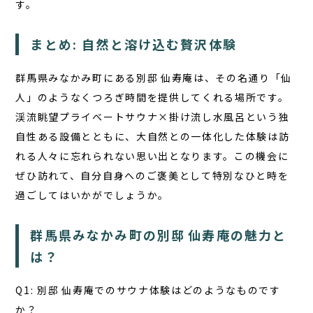
す。
まとめ: 自然と溶け込む贅沢体験
群馬県みなかみ町にある
別邸 仙寿庵
は、その名通り「仙
人」のようなくつろぎ時間を提供してくれる場所です。
渓流眺望プライベートサウナ×掛け流し水風呂という独
自性ある設備とともに、大自然との一体化した体験は訪
れる人々に忘れられない思い出となります。この機会に
ぜひ訪れて、自分自身へのご褒美として特別なひと時を
過ごしてはいかがでしょうか。
群馬県みなかみ町の別邸 仙寿庵の魅力と
は？
Q1: 別邸 仙寿庵でのサウナ体験はどのようなものです
か？