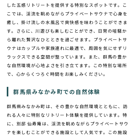
お問い合わせ
した五感リトリートを提供する特別なスポットです。こ
こでは、渓流を眺めながらプライベートサウナで心身を
JA
癒し、掛け流しの水風呂で爽快感を味わうことができま
EN
す。さらに、川遊びも楽しむことができ、日常の喧騒か
ら離れた贅沢なひとときを過ごせます。
プライベートサ
ウナ
はカップルや家族連れに最適で、周囲を気にせずリ
栃木県那須町簑沢563-4
旧美野沢小学校
ラックスできる空間が整っています。また、群馬の豊か
0287-73-5333
な自然環境が心地よさを引き立てます。この特別な場所
（9:30～20:00）
で、心からくつろぐ時間をお楽しみください。
宿泊予約
サウナ予約
群馬県みなかみ町での自然体験
群馬県みなかみ町は、その豊かな自然環境とともに、訪
れる人々に特別なリトリート体験を提供しています。特
に、別邸 仙寿庵は、渓流を眺めながらプライベートサウ
ナを楽しむことができる施設として人気です。この施設