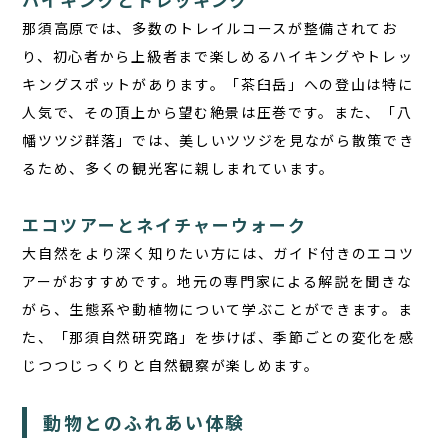
お問い合わせ
那須高原では、多数のトレイルコースが整備されてお
り、初心者から上級者まで楽しめるハイキングやトレッ
JA
キングスポットがあります。「茶臼岳」への登山は特に
EN
人気で、その頂上から望む絶景は圧巻です。また、「八
幡ツツジ群落」では、美しいツツジを見ながら散策でき
るため、多くの観光客に親しまれています。
栃木県那須町簑沢563-4
旧美野沢小学校
エコツアーとネイチャーウォーク
0287-73-5333
（9:30～20:00）
大自然をより深く知りたい方には、ガイド付きのエコツ
アーがおすすめです。地元の専門家による解説を聞きな
宿泊予約
サウナ予約
がら、生態系や動植物について学ぶことができます。ま
た、「那須自然研究路」を歩けば、季節ごとの変化を感
じつつじっくりと自然観察が楽しめます。
動物とのふれあい体験