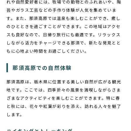
れや自然愛好者
には、牧場での動物とのふれあいや、陶
芸やガラス工芸などの手作り体験が人気を集めていま
す。また、那須高原では温泉も楽しむことができ、癒し
のひとときを過ごすことができます。この地域はアクセ
TOP
スも良好なので、日帰り旅行にも最適です。リラックス
しながら活力をチャージできる那須で、新たな発見とと
サウナ
もに心地よい時間をお過ごしください。
宿泊
食事
那須高原での自然体験
アクティビティ
那須高原は、栃木県に位置する美しい自然が広がる観光
１日の過ごし方
地です。ここでは、四季折々の風景を満喫しながらさま
ざまなアクティビティを楽しむことができます。特に春
FAQ
と秋には、花々や紅葉が彩りを添え、訪れる人々を魅了
します。
コラム
お知らせ
ハイキングとトレッキング