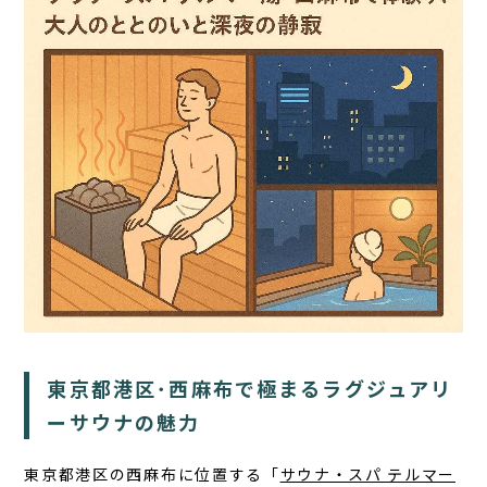
TOP
サウナ
宿泊
食事
アクティビティ
１日の過ごし方
東京都港区･西麻布で極まるラグジュアリ
FAQ
ーサウナの魅力
コラム
東京都港区の西麻布に位置する「
サウナ・スパ テルマー