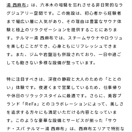
湯 西麻布
」は、六本木の喧騒を忘れさせる非日常的なラ
お知らせ
グジュアリー空間です。この施設は、初心者から経験者
お問い合わせ
まで幅広い層に人気があり、その理由は豊富なサウナ体
JA
験と極上のリラクゼーションを提供することにありま
す。
テルマー湯 西麻布
では、スチームサウナやロウリュ
EN
を楽しむことができ、心身ともにリフレッシュできま
す。また、ジムや岩盤浴も併設されており、一日中過ご
しても飽きない多様な設備が整っています。
栃木県那須町簑沢563-4
旧美野沢小学校
0287-73-5333
（9:30～20:00）
特に注目すべきは、
深夜の静寂
と大人のための「ととの
い」体験です。夜遅くまで営業しているため、仕事帰り
や休日のリラックスタイムに最適です。さらに、美容ブ
宿泊予約
サウナ予約
ランド「ReFa」とのコラボレーションによって、美しさ
を追求する方々にも満足いただける内容となっていま
す。このような豪華な設備とサービスが揃った「サウ
ナ・スパ テルマー湯 西麻布」は、西麻布エリアで特別な