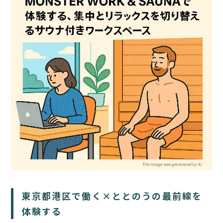
TOP
サウナ
宿泊
食事
アクティビティ
東京都港区で働く×ととのうの最前線を
１日の過ごし方
体験する
FAQ