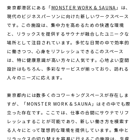
東京都港区にある「
MONSTER WORK & SAUNA
」は、
コラム
現代のビジネスパーソンに向けた新しいワークスペース
お知らせ
です。この施設は、集中力を高めるための快適な環境
と、リラックスを提供するサウナが融合したユニークな
お問い合わせ
場所として注目されています。多忙な日常の中で効率的
JA
に働きつつ、心身をリフレッシュできるこのスペース
EN
は、特に健康意識が高い方々に人気です。
心地よい空間
設計
はもちろん、多彩なサービスが揃っており、訪れる
人々のニーズに応えます。
栃木県那須町簑沢563-4
旧美野沢小学校
東京都内には数多くのコワーキングスペースが存在しま
0287-73-5333
（9:30～20:00）
すが、「MONSTER WORK & SAUNA」はその中でも際
立った存在です。ここでは、仕事の合間にサウナでリフ
宿泊予約
サウナ予約
レッシュすることが可能であり、新しい働き方を模索す
る人々にとって理想的な環境を提供しています。
集中と
リラックスの切り替え
を容易に行えるこの施設は、生産