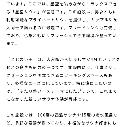
ています。ここでは、星空を眺めながらリラックスでき
コラム
る「星空サウナ」が話題です。この施設は、男女ともに
お知らせ
利用可能なプライベートサウナを提供し、カップルや友
お問い合わせ
人同士で訪れるのに最適です。
フリードリンク
も完備し
ており、心身ともにリフレッシュできる環境が整ってい
JA
ます。
EN
「ととのい＋」は、大宮駅から徒歩わずか4分というアク
セスの良さも魅力の一つです。施設内には、仕事とリラ
クゼーションを両立できるコワーキングスペースもあ
栃木県那須町簑沢563-4
旧美野沢小学校
り、多様なニーズに応えています。特に注目したいの
0287-73-5333
（9:30～20:00）
は、「ふたり整い」をテーマにしたプランで、これまで
になかった新しいサウナ体験が可能です。
宿泊予約
サウナ予約
この施設では、100度の高温サウナや15度の冷水風呂な
ど、多彩な設備が揃っており、本格的なサウナ好きにも