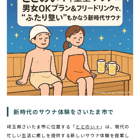
TOP
サウナ
宿泊
食事
アクティビティ
新時代のサウナ体験をさいたま市で
１日の過ごし方
埼玉県さいたま市に位置する「
ととのい＋
」は、現代の
FAQ
忙しい生活に癒しを提供する新しいサウナ体験を提案し