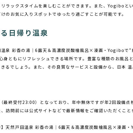
リラックスタイムを楽しむことができます。また、Yogiboと
だけのお気に入りスポットでゆったり過ごすことが可能です。
ある日帰り温泉
温泉 彩香の湯｜6露天＆高濃度炭酸檜風呂×漫画・Yogiboで
で心身ともにリフレッシュできる場所です。豊富な種類のお風呂
きるでしょう。また、その良質なサービスと設備から、日本 温
。
:00（最終受付23:00）となっており、年中無休ですが年2回設
た、訪問前には公式サイトなどで最新情報をご確認いただくこと
】天然戸田温泉 彩香の湯｜6露天＆高濃度炭酸檜風呂×漫画・Yo