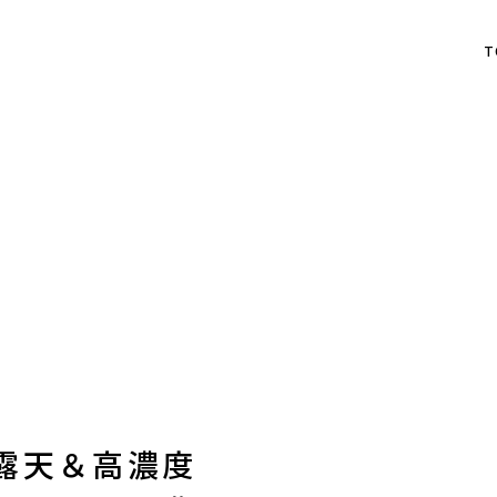
T
露天＆高濃度