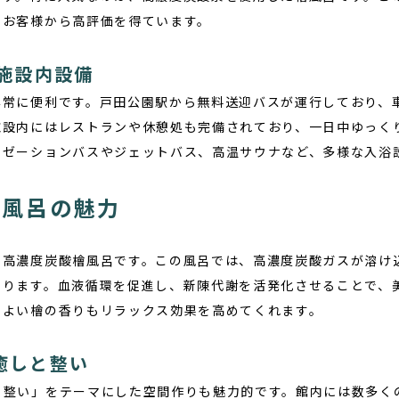
のお客様から高評価を得ています。
施設内設備
非常に便利です。戸田公園駅から無料送迎バスが運行しており、
施設内にはレストランや休憩処も完備されており、一日中ゆっく
クゼーションバスやジェットバス、高温サウナなど、多様な入浴
檜風呂の魅力
、高濃度炭酸檜風呂です。この風呂では、高濃度炭酸ガスが溶け
たります。血液循環を促進し、新陳代謝を活発化させることで、
地よい檜の香りもリラックス効果を高めてくれます。
で癒しと整い
と整い」をテーマにした空間作りも魅力的です。館内には数多く