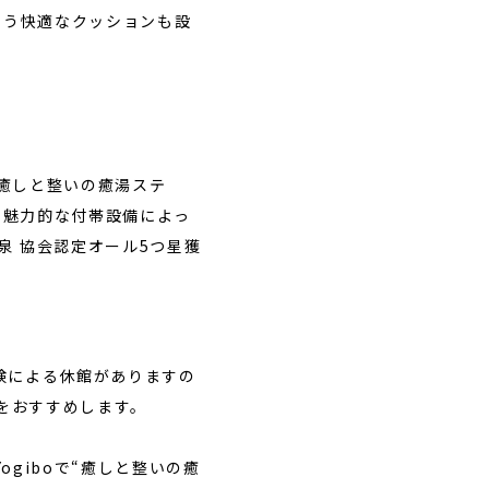
いう快適なクッションも設
“癒しと整いの癒湯ステ
と魅力的な付帯設備によっ
泉 協会認定オール5つ星獲
備点検による休館がありますの
をおすすめします。
giboで“癒しと整いの癒