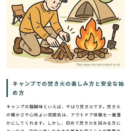
TOP
サウナ
宿泊
キャンプでの焚き火の楽しみ方と安全な始
食事
め方
アクティビティ
キャンプの醍醐味といえば、やはり焚き火です。焚き火
１日の過ごし方
の暖かさや心地よい雰囲気は、アウトドア体験を一層豊
FAQ
かにしてくれます。しかし、初めて焚き火を試みる方に