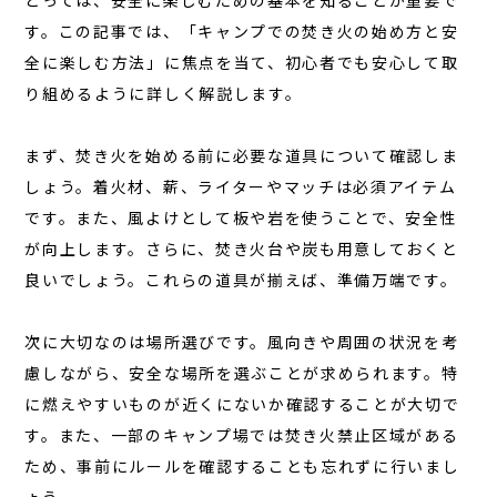
とっては、安全に楽しむための基本を知ることが重要で
コラム
す。この記事では、「キャンプでの焚き火の始め方と安
お知らせ
全に楽しむ方法」に焦点を当て、初心者でも安心して取
り組めるように詳しく解説します。
お問い合わせ
JA
まず、焚き火を始める前に必要な道具について確認しま
EN
しょう。着火材、薪、ライターやマッチは必須アイテム
です。また、風よけとして板や岩を使うことで、安全性
が向上します。さらに、焚き火台や炭も用意しておくと
良いでしょう。これらの道具が揃えば、準備万端です。
栃木県那須町簑沢563-4
旧美野沢小学校
0287-73-5333
（9:30～20:00）
次に大切なのは場所選びです。風向きや周囲の状況を考
慮しながら、安全な場所を選ぶことが求められます。特
宿泊予約
サウナ予約
に燃えやすいものが近くにないか確認することが大切で
す。また、一部のキャンプ場では焚き火禁止区域がある
ため、事前にルールを確認することも忘れずに行いまし