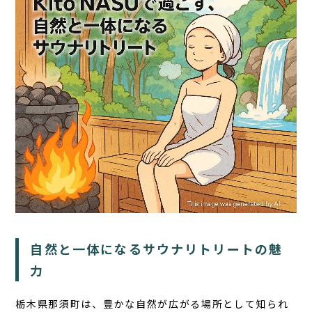
TOP
サウナ
宿泊
食事
アクティビティ
１日の過ごし方
FAQ
自然と一体になるサウナリトリートの魅
コラム
力
お知らせ
お問い合わせ
栃木県那須町は、豊かな自然が広がる場所として知られ