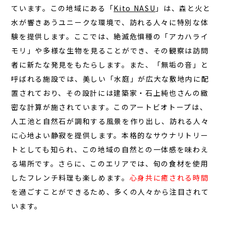
ています。この地域にある「
Kito NASU
」は、森と火と
JA
水が響きあうユニークな環境で、訪れる人々に特別な体
EN
験を提供します。ここでは、絶滅危惧種の「アカハライ
モリ」や多様な生物を見ることができ、その観察は訪問
者に新たな発見をもたらします。また、「無垢の音」と
呼ばれる施設では、美しい「水庭」が広大な敷地内に配
栃木県那須町簑沢563-4
旧美野沢小学校
置されており、その設計には建築家・石上純也さんの緻
0287-73-5333
（9:30～20:00）
密な計算が施されています。このアートビオトープは、
人工池と自然石が調和する風景を作り出し、訪れる人々
宿泊予約
サウナ予約
に心地よい静寂を提供します。
本格的なサウナリトリー
ト
としても知られ、この地域の自然との一体感を味わえ
る場所です。さらに、このエリアでは、旬の食材を使用
したフレンチ料理も楽しめます。
心身共に癒される時間
を過ごすことができるため、多くの人々から注目されて
います。