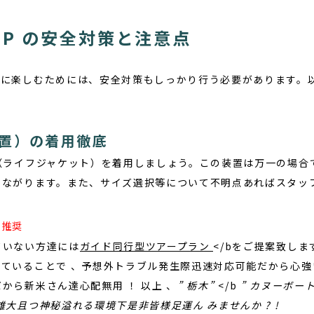
 SUP の安全対策と注意点
分に楽しむためには、安全対策もしっかり行う必要があります。
。
装置）の着用徹底
（ライフジャケット）を着用しましょう。この装置は万一の場合
つながります。また、サイズ選択等について不明点あればスタッ
ン推奨
ていない方達には
ガイド同行型ツアープラン
</bをご提案致しま
ていることで 、予想外トラブル発生際迅速対応可能だから心強
から新米さん達心配無用 ！ 以上 、
” 栃木”
</b
” カヌーボート
雄大且つ神秘溢れる環境下是非皆様足運ん みませんか ? !