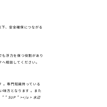
以下、安全確保につながる
でも浮力を保つ役割があり
フへ相談してください。
す 。専門知識持っている
い味方となります 。また
 ”
” SUP ” ></u > 水辺