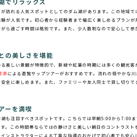
湖でリラックス
々が訪れる人気スポットとしてのダム湖があります。この地域で
体験が人気です。初心者から経験者まで幅広く楽しめるプランが
ながら過ごす時間は格別です。また、少人数制なので安心して参
との美しさを堪能
わる美しい景観が特徴的で、新緑や紅葉の時期には多くの観光客
那須
による遊覧サップツアーがおすすめです。流れの穏やかな川
も安全に楽しめます。また、ファミリーや友人同士で貸し切りで
アーを満喫
湖も注目すべきスポットです。こちらでは早朝5:00から7:00
ます。この時間帯ならではの静けさと美しい朝日のコントラスト
。インストラクターによる丁寧な指導のおかげで初心者でも安心