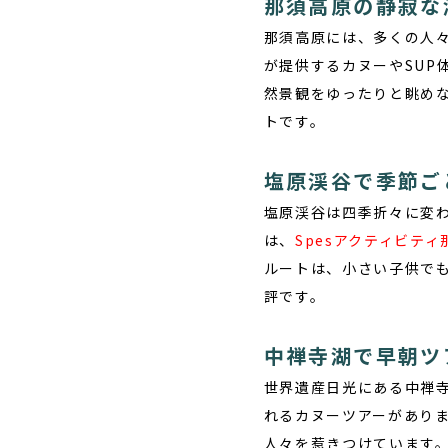
那須高原の静寂な
那須高原には、多くの人
が提供するカヌーやSUP
然景観をゆったりと眺め
トです。
塩原渓谷で季節ご
塩原渓谷は四季折々に変
は、
Spesアクティビティ
ルートは、小さい子供で
評です。
中禅寺湖で早朝ツ
世界遺産日光にある中禅寺
れるカヌーツアーがあり
人々を惹きつけています