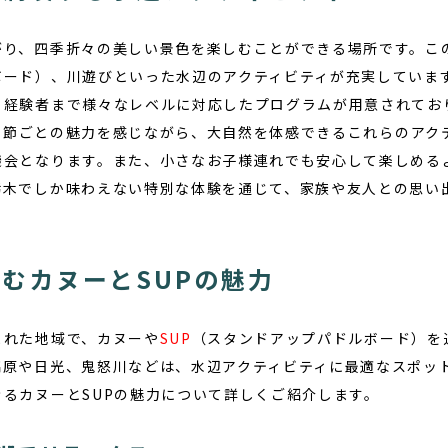
り、四季折々の美しい景色を楽しむことができる場所です。この
ボード）、川遊びといった水辺のアクティビティが充実していま
ら経験者まで様々なレベルに対応したプログラムが用意されてお
季節ごとの魅力を感じながら、大自然を体感できるこれらのアク
機会となります。また、小さなお子様連れでも安心して楽しめる
栃木でしか味わえない特別な体験を通じて、家族や友人との思い
むカヌーとSUPの魅力
まれた地域で、
カヌー
や
SUP
（スタンドアップパドルボード）を
高原や日光、鬼怒川などは、水辺アクティビティに最適なスポッ
るカヌーとSUPの魅力について詳しくご紹介します。