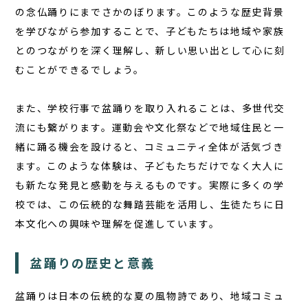
コラム
の念仏踊りにまでさかのぼります。このような歴史背景
お知らせ
を学びながら参加することで、子どもたちは地域や家族
とのつながりを深く理解し、新しい思い出として心に刻
お問い合わせ
むことができるでしょう。
JA
EN
また、学校行事で盆踊りを取り入れることは、多世代交
流にも繋がります。運動会や文化祭などで地域住民と一
緒に踊る機会を設けると、コミュニティ全体が活気づき
ます。このような体験は、子どもたちだけでなく大人に
栃木県那須町簑沢563-4
旧美野沢小学校
も新たな発見と感動を与えるものです。実際に多くの学
0287-73-5333
（9:30～20:00）
校では、この伝統的な舞踏芸能を活用し、生徒たちに日
本文化への興味や理解を促進しています。
宿泊予約
サウナ予約
盆踊りの歴史と意義
盆踊りは日本の伝統的な夏の風物詩であり、地域コミュ