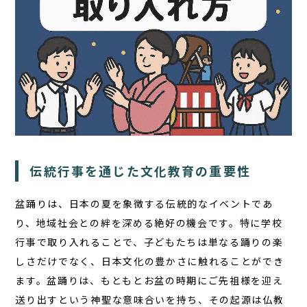
TOP
サウナ
宿泊
伝統行事を通じた文化教育の重要性
食事
盆踊りは、日本の夏を象徴する伝統的なイベントであ
アクティビティ
り、
地域社会との絆を深める絶好の機会
です。特に学校
行事で取り入れることで、子どもたちは単なる踊りの楽
１日の過ごし方
しさだけでなく、日本文化の豊かさに触れることができ
FAQ
ます。盆踊りは、もともとお盆の時期にご先祖様を迎え
送り出すという神聖な意味合いを持ち、その起源は仏教