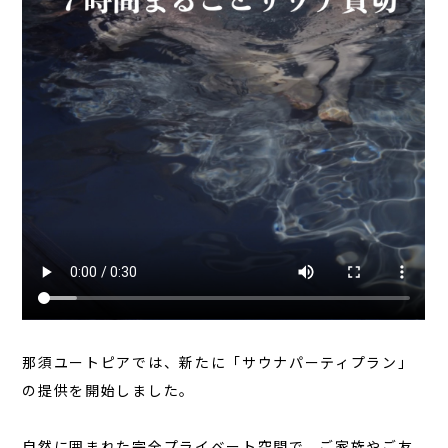
コラム
お知らせ
お問い合わせ
JA
EN
栃木県那須町簑沢563-4
旧美野沢小学校
0287-73-5333
（9:30～20:00）
宿泊予約
サウナ予約
那須ユートピアでは、新たに「サウナパーティプラン」
の提供を開始しました。
自然に囲まれた完全プライベート空間で、ご家族やご友