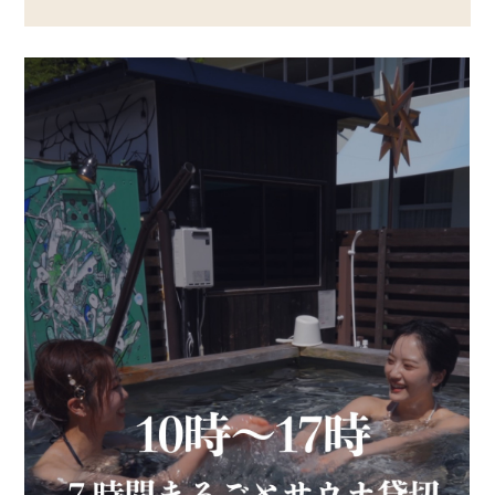
TOP
サウナ
宿泊
食事
アクティビティ
１日の過ごし方
FAQ