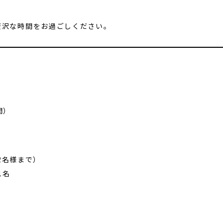
贅沢な時間をお過ごしください。
間）
（2名様まで）
1名