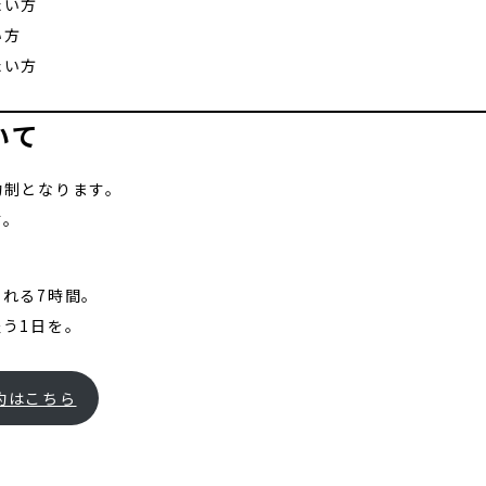
たい方
い方
たい方
いて
約制となります。
す。
れる7時間。
う1日を。
約はこちら