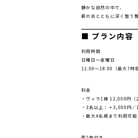
静かな自然の中で、
薪の炎とともに深く整う
■ プラン内容
利用時間
日曜日〜金曜日
11:00〜18:00（最大7時
料金
・ヴィラ1棟 12,000円
・3名以上：＋3,000円／
・最大4名様まで利用可能
薪2束付き